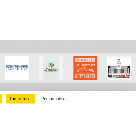
Tout refuser
Personnaliser
Charte cookies
Gestion des cookies
ons légales
Signaler un contenu inapproprié