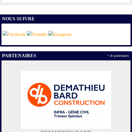
NOUS SUIVRE
PARTENAIRES
+ de partenaires
Précedent
Suiv