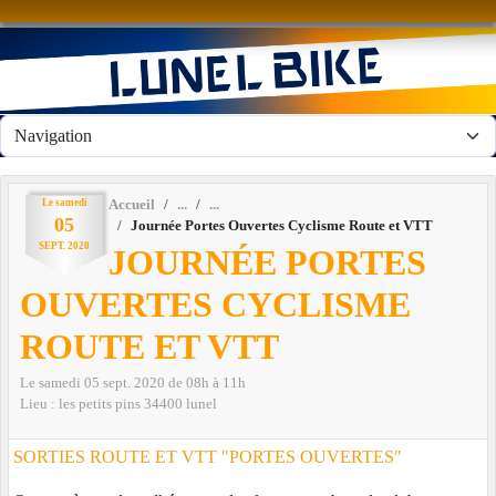
Panneau de gestion des cookies
Le
samedi
Accueil
05
Journée Portes Ouvertes Cyclisme Route et VTT
SEPT.
2020
JOURNÉE PORTES
OUVERTES CYCLISME
ROUTE ET VTT
Le
samedi
05
sept.
2020
de 08h à 11h
Lieu :
les petits pins
34400
lunel
SORTIES ROUTE ET VTT "PORTES OUVERTES"