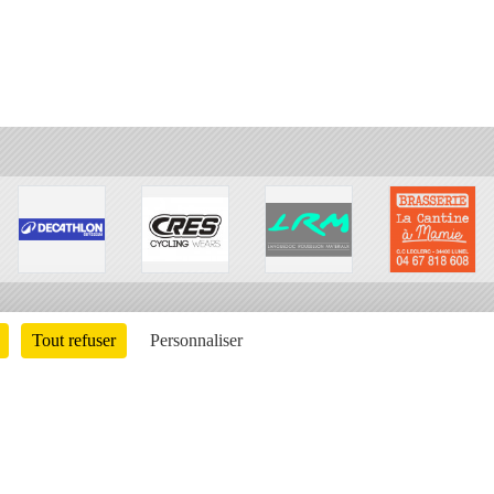
Tout refuser
Personnaliser
Charte cookies
Gestion des cookies
ons légales
Signaler un contenu inapproprié