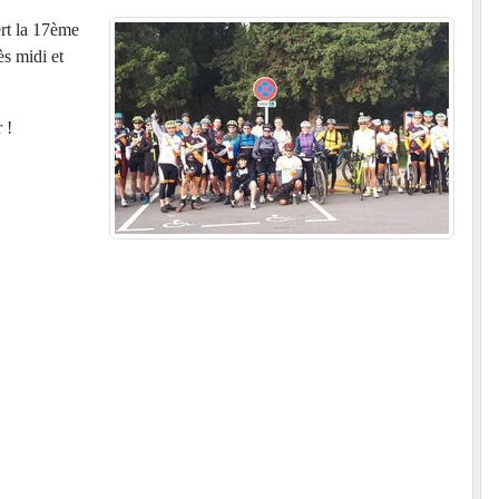
ert la 17ème
s midi et
 !